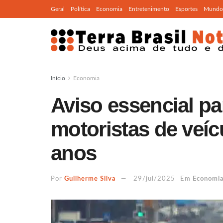
Geral
Política
Economia
Entretenimento
Esportes
Mundo
Início
Economia
Aviso essencial pa
motoristas de veíc
anos
Por
Guilherme Silva
29/jul/2025
Em
Economi