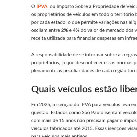
O
IPVA
, ou Imposto Sobre a Propriedade de Veíc
os proprietários de veículos em todo o território b
por cada estado, o que permite variações nas alí
oscilam entre
2%
e
4%
do valor de mercado dos v
receita utilizada para financiar despesas em infr
A responsabilidade de se informar sobre as regra
proprietários, já que desconhecer essas normas p
plenamente as peculiaridades de cada região torn
Quais veículos estão lib
Em 2025, a isenção do IPVA para veículos leva e
questão. Estados como São Paulo isentam veículos
com mais de 15 anos não precisam pagar o impos
veículos fabricados até 2015. Essas isenções visa
para veículos mais antigos.