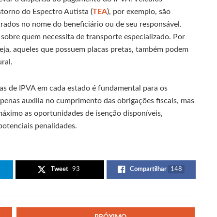
storno do Espectro Autista (
TEA
), por exemplo, são
trados no nome do beneficiário ou de seu responsável.
o sobre quem necessita de transporte especializado. Por
 seja, aqueles que possuem placas pretas, também podem
ral.
icas de IPVA em cada estado é fundamental para os
apenas auxilia no cumprimento das obrigações fiscais, mas
áximo as oportunidades de isenção disponíveis,
potenciais penalidades.
Tweet
93
Compartilhar
148