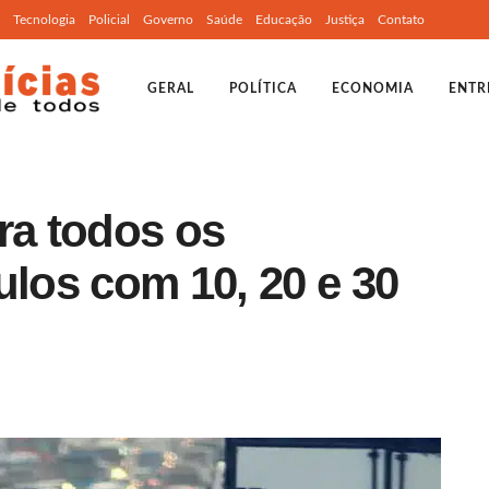
Tecnologia
Policial
Governo
Saúde
Educação
Justiça
Contato
GERAL
POLÍTICA
ECONOMIA
ENTR
ra todos os
ulos com 10, 20 e 30
a