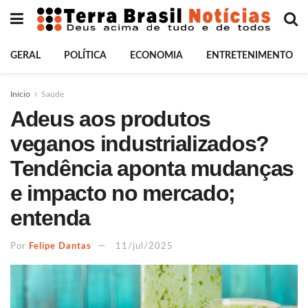
GERAL
POLÍTICA
ECONOMIA
ENTRETENIMENTO
Início
Saúde
Adeus aos produtos
veganos industrializados?
Tendência aponta mudanças
e impacto no mercado;
entenda
Por
Felipe Dantas
11/jul/2025