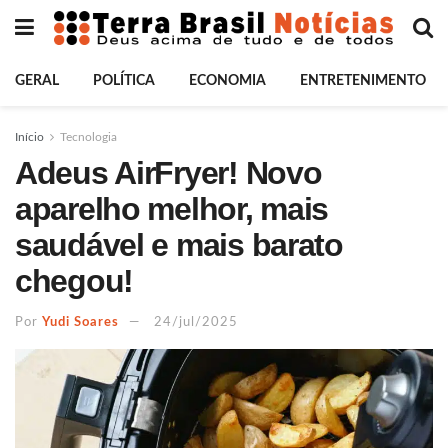
GERAL
POLÍTICA
ECONOMIA
ENTRETENIMENTO
Início
Tecnologia
Adeus AirFryer! Novo
aparelho melhor, mais
saudável e mais barato
chegou!
Por
Yudi Soares
24/jul/2025