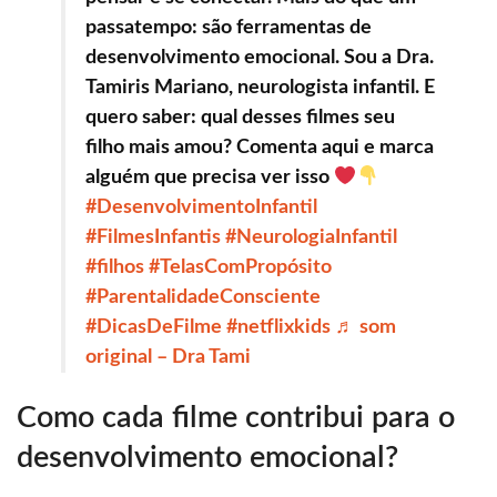
passatempo: são ferramentas de
desenvolvimento emocional. Sou a Dra.
Tamiris Mariano, neurologista infantil. E
quero saber: qual desses filmes seu
filho mais amou? Comenta aqui e marca
alguém que precisa ver isso
#DesenvolvimentoInfantil
#FilmesInfantis
#NeurologiaInfantil
#filhos
#TelasComPropósito
#ParentalidadeConsciente
#DicasDeFilme
#netflixkids
♬ som
original – Dra Tami
Como cada filme contribui para o
desenvolvimento emocional?