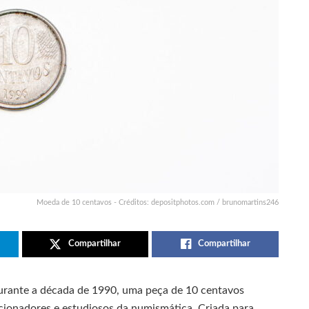
Moeda de 10 centavos - Créditos: depositphotos.com / brunomartins246
Compartilhar
Compartilhar
urante a década de 1990, uma peça de 10 centavos
ionadores e estudiosos da numismática. Criada para