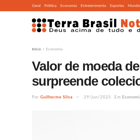
Geral
Política
Economia
Entretenimento
Esportes
Mundo
Início
Economia
Valor de moeda de
surpreende coleci
Por
Guilherme Silva
29/jun/2025
Em
Economi