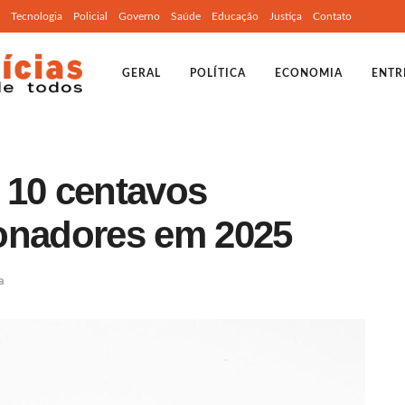
Tecnologia
Policial
Governo
Saúde
Educação
Justiça
Contato
GERAL
POLÍTICA
ECONOMIA
ENTR
 10 centavos
onadores em 2025
a