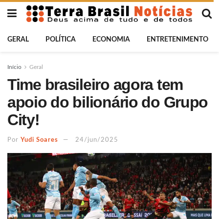
GERAL
POLÍTICA
ECONOMIA
ENTRETENIMENTO
Início
Geral
Time brasileiro agora tem
apoio do bilionário do Grupo
City!
Por
Yudi Soares
24/jun/2025