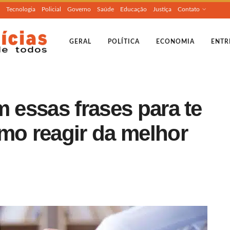
Tecnologia
Policial
Governo
Saúde
Educação
Justiça
Contato
GERAL
POLÍTICA
ECONOMIA
ENTR
m essas frases para te
mo reagir da melhor