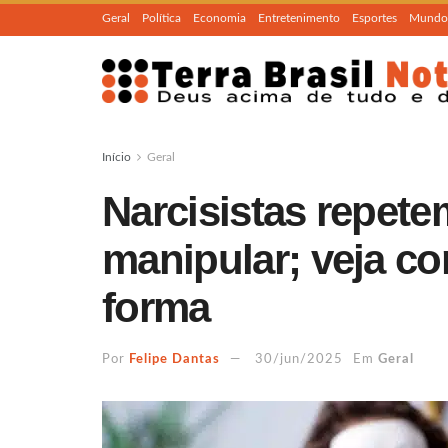
Geral
Política
Economia
Entretenimento
Esportes
Mundo
Início
Geral
Narcisistas repete
manipular; veja co
forma
Por
Felipe Dantas
30/jun/2025
Em
Geral