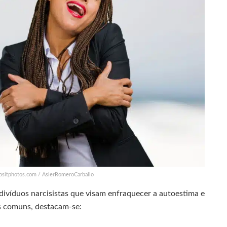
positphotos.com / AsierRomeroCarballo
divíduos narcisistas que visam enfraquecer a autoestima e
is comuns, destacam-se: