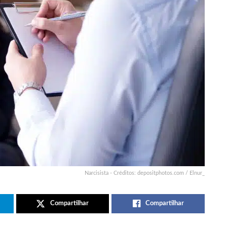
Narcisista - Créditos: depositphotos.com / Elnur_
Compartilhar
Compartilhar