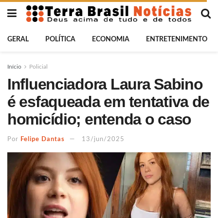
GERAL
POLÍTICA
ECONOMIA
ENTRETENIMENTO
Início
Policial
Influenciadora Laura Sabino
é esfaqueada em tentativa de
homicídio; entenda o caso
Por
Felipe Dantas
13/jun/2025