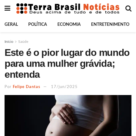
GERAL
POLÍTICA
ECONOMIA
ENTRETENIMENTO
Início
Saúde
Este é o pior lugar do mundo
para uma mulher grávida;
entenda
Por
Felipe Dantas
17/jun/2025