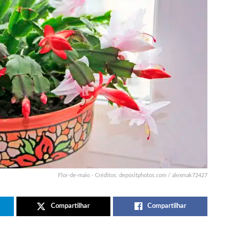
Flor-de-maio - Créditos: depositphotos.com / alexmak72427
Compartilhar
Compartilhar