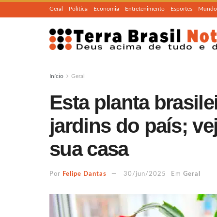
Geral
Política
Economia
Entretenimento
Esportes
Mundo
Início
Geral
Esta planta brasile
jardins do país; ve
sua casa
Por
Felipe Dantas
30/jun/2025
Em
Geral