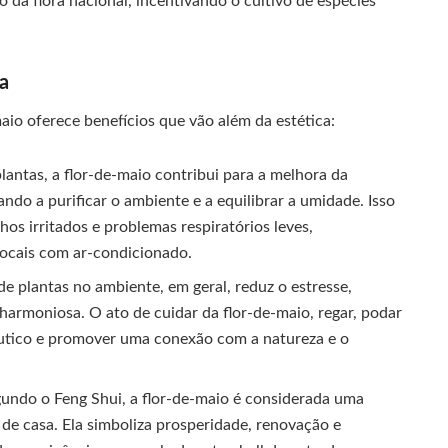
 da flora nacional, incentivando o cultivo de espécies
sa
maio oferece benefícios que vão além da estética:
antas, a flor-de-maio contribui para a melhora da
ndo a purificar o ambiente e a equilibrar a umidade. Isso
hos irritados e problemas respiratórios leves,
ocais com ar-condicionado.
e plantas no ambiente, em geral, reduz o estresse,
armoniosa. O ato de cuidar da flor-de-maio, regar, podar
êutico e promover uma conexão com a natureza e o
undo o Feng Shui, a flor-de-maio é considerada uma
o de casa. Ela simboliza prosperidade, renovação e