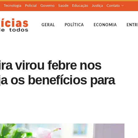
Tecnologia
Policial
Governo
Saúde
Educação
Justiça
Contato
GERAL
POLÍTICA
ECONOMIA
ENTR
ira virou febre nos
ja os benefícios para