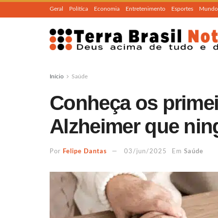
Geral
Política
Economia
Entretenimento
Esportes
Mundo
Início
Saúde
Conheça os primei
Alzheimer que nin
Por
Felipe Dantas
03/jun/2025
Em
Saúde