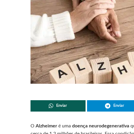
Enviar
Enviar
O
Alzheimer
é uma
doença neurodegenerativa
qu
cerca de 1,2 milhões de brasileiros. Essa condiçã