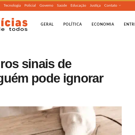
Tecnologia
Policial
Governo
Saúde
Educação
Justiça
Contato
GERAL
POLÍTICA
ECONOMIA
ENTR
ros sinais de
guém pode ignorar