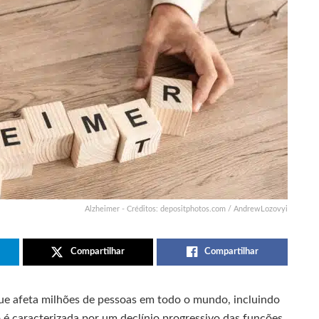
Alzheimer - Créditos: depositphotos.com / AndrewLozovyi
Compartilhar
Compartilhar
e afeta milhões de pessoas em todo o mundo, incluindo
o é caracterizada por um declínio progressivo das funções