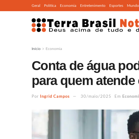
Geral
Política
Economia
Entretenimento
Esportes
Mundo
Início
Economia
Conta de água pod
para quem atende e
Por
Ingrid Campos
30/maio/2025
Em
Econom