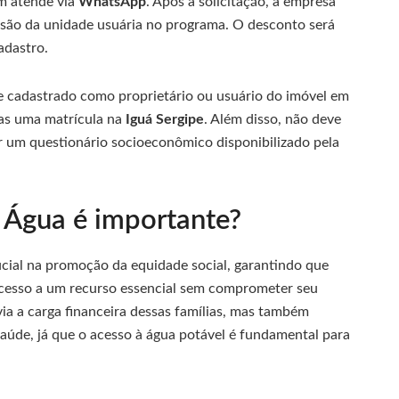
m atende via
WhatsApp
. Após a solicitação, a empresa
lusão da unidade usuária no programa. O desconto será
adastro.
te cadastrado como proprietário ou usuário do imóvel em
nas uma matrícula na
Iguá Sergipe
. Além disso, não deve
r um questionário socioeconômico disponibilizado pela
e Água é importante?
ial na promoção da equidade social, garantindo que
acesso a um recurso essencial sem comprometer seu
via a carga financeira dessas famílias, mas também
saúde, já que o acesso à água potável é fundamental para