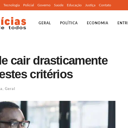
Tecnologia
Policial
Governo
Saúde
Educação
Justiça
Contato
GERAL
POLÍTICA
ECONOMIA
ENTR
e cair drasticamente
stes critérios
ia
,
Geral