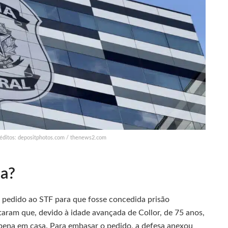
Créditos: depositphotos.com / thenews2.com
sa?
 pedido ao STF para que fosse concedida prisão
aram que, devido à idade avançada de Collor, de 75 anos,
 pena em casa. Para embasar o pedido, a defesa anexou