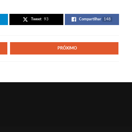
Tweet
93
Compartilhar
148
PRÓXIMO