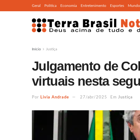
Geral
Política
Economia
Entretenimento
Esportes
Mundo
Início
Justiça
Julgamento de Col
virtuais nesta seg
Por
Livia Andrade
27/abr/2025
Em
Justiça