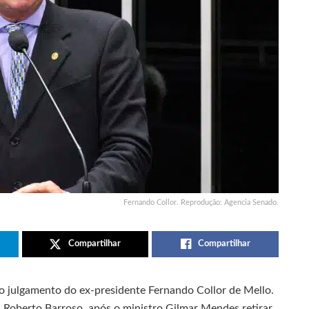
Fernando Collor. Reprodução: Agencia Senado.
Compartilhar
Compartilhar
 o julgamento do ex-presidente Fernando Collor de Mello.
s Roberto Barroso, após o ministro Gilmar Mendes retirar