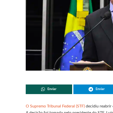
Enviar
Enviar
O Supremo Tribunal Federal (STF)
decidiu reabrir
A decisão foi tomada pelo presidente do STF, Luí