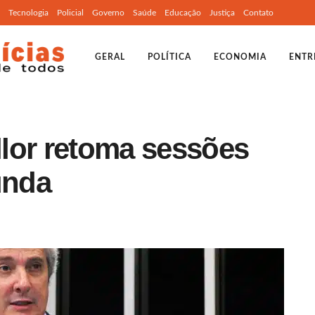
Tecnologia
Policial
Governo
Saúde
Educação
Justiça
Contato
GERAL
POLÍTICA
ECONOMIA
ENTR
lor retoma sessões
unda