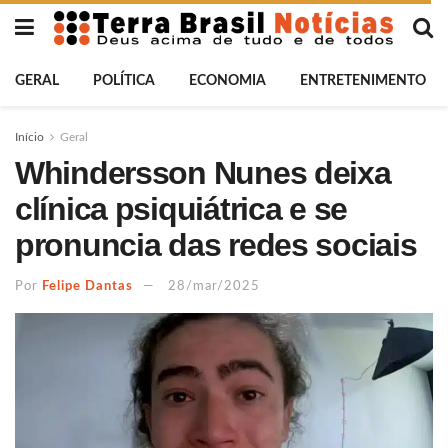
GERAL
POLÍTICA
ECONOMIA
ENTRETENIMENTO
Início
Geral
Whindersson Nunes deixa
clínica psiquiátrica e se
pronuncia das redes sociais
Por
Felipe Dantas
28/mar/2025