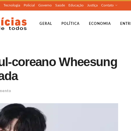
Tecnologia
Policial
Governo
Saúde
Educação
Justiça
Contato
GERAL
POLÍTICA
ECONOMIA
ENTR
sul-coreano Wheesung
ada
imento