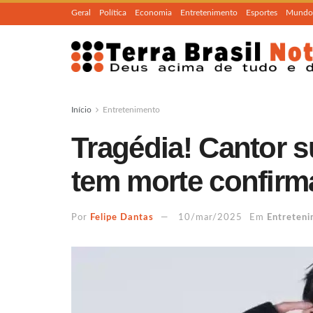
Geral
Política
Economia
Entretenimento
Esportes
Mundo
Início
Entretenimento
Tragédia! Cantor 
tem morte confirm
Por
Felipe Dantas
10/mar/2025
Em
Entreten