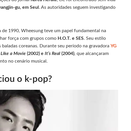
wangjin-gu, em Seul
. As autoridades seguem investigando
ada de 1990, Wheesung teve um papel fundamental na
nhar força com grupos como
H.O.T. e SES
. Seu estilo
s baladas coreanas. Durante seu período na gravadora
YG
o
Like a Movie
(2002) e
It’s Real
(2004)
, que alcançaram
nto no cenário musical.
iou o k-pop?