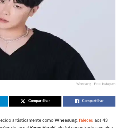
Wheesung - Foto: Instagram
Compartilhar
Compartilhar
hecido artisticamente como
Wheesung
,
faleceu
aos 43
ações do jornal
Korea Herald
, ele foi encontrado sem vida