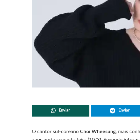
Enviar
Enviar
O cantor sul-coreano
Choi Wheesung
, mais con
anos nesta segunda-feira (10/3). Segundo inform