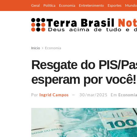
Geral
Política
Economia
Entretenimento
Esportes
Mundo
Início
Economia
Resgate do PIS/Pas
esperam por você!
Por
Ingrid Campos
30/mar/2025
Em
Economi