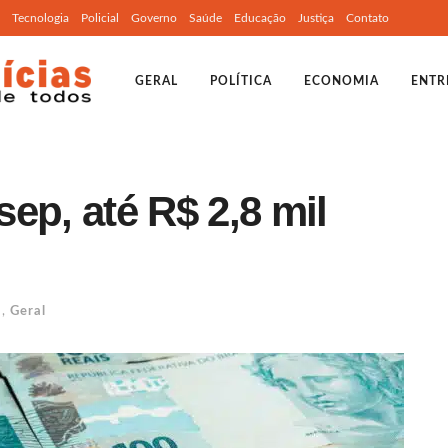
Tecnologia
Policial
Governo
Saúde
Educação
Justiça
Contato
GERAL
POLÍTICA
ECONOMIA
ENTR
ep, até R$ 2,8 mil
a
,
Geral