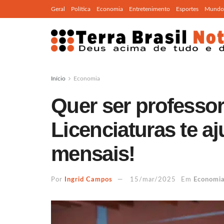
Geral
Política
Economia
Entretenimento
Esportes
Mundo
Início
Economia
Quer ser professo
Licenciaturas te a
mensais!
Por
Ingrid Campos
15/mar/2025
Em
Economi