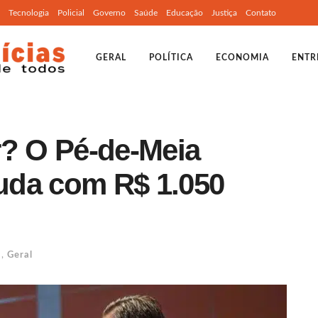
Tecnologia
Policial
Governo
Saúde
Educação
Justiça
Contato
GERAL
POLÍTICA
ECONOMIA
ENTR
r? O Pé-de-Meia
juda com R$ 1.050
a
,
Geral