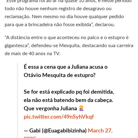
“Esse programa foi ao ar há quase 10 anos, e nesse período
todo não houve nenhum registro de desagravo ou
reclamação. Nem mesmo no dia houve qualquer pedido
para que a brincadeira não fosse exibida”, declarou.
“A distância entre o que aconteceu no palco e o estupro é
gigantesca”, defendeu-se Mesquita, destacando sua carreira
de mais de 40 anos na TV.
É essa a cena que a Juliana acusa o
Otávio Mesquita de estupro?
Se for está explicado pq foi demitida,
ela não está batendo bem da cabeça.
Que vergonha Juliana
pic.twitter.com/49nSyhVkqf
— Gabi (@Euagabibizinha)
March 27,