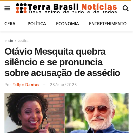
GERAL
POLÍTICA
ECONOMIA
ENTRETENIMENTO
Início
Justiça
Otávio Mesquita quebra
silêncio e se pronuncia
sobre acusação de assédio
Por
Felipe Dantas
28/mar/2025