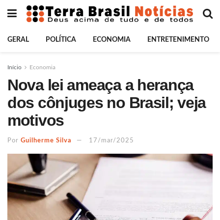
GERAL
POLÍTICA
ECONOMIA
ENTRETENIMENTO
Início
Economia
Nova lei ameaça a herança
dos cônjuges no Brasil; veja
motivos
Por
Guilherme Silva
17/mar/2025