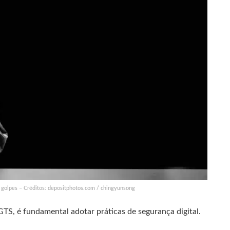
r golpes – Créditos: depositphotos.com / chingyunsong
GTS, é fundamental adotar práticas de segurança digital.