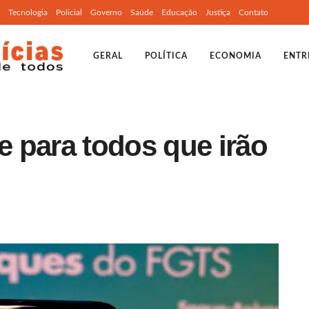
Tecnologia
Policial
Governo
Saúde
Educação
Justiça
Contato
GERAL
POLÍTICA
ECONOMIA
ENTR
 para todos que irão