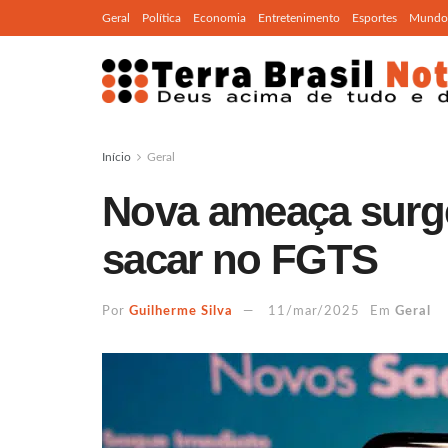
Geral
Política
Economia
Entretenimento
Esportes
Mundo
Início
Geral
Nova ameaça surge
sacar no FGTS
Por
Guilherme Silva
11/mar/2025
Em
Geral