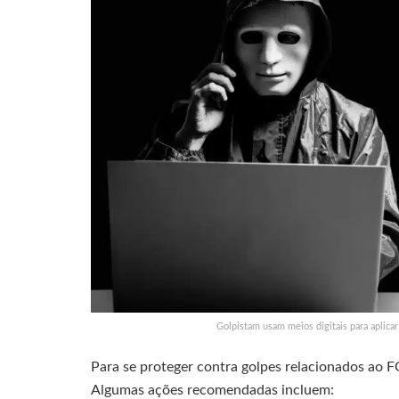
Golpistam usam meios digitais para aplica
Para se proteger contra golpes relacionados ao F
Algumas ações recomendadas incluem: