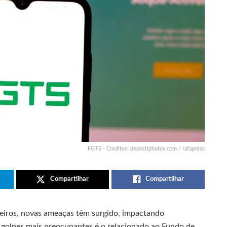
FGTS - Créditos: depositphotos.com / rafapress
Compartilhar
Compartilhar
ceiros, novas ameaças têm surgido, impactando
s golpes mais preocupantes é o relacionado ao Fundo de