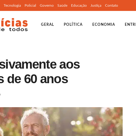
Tecnologia
Policial
Governo
Saúde
Educação
Justiça
Contato
GERAL
POLÍTICA
ECONOMIA
ENTR
usivamente aos
 de 60 anos
o