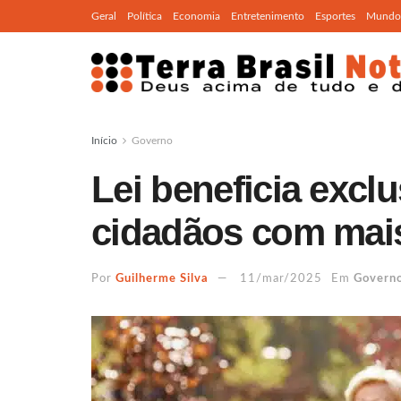
Geral
Política
Economia
Entretenimento
Esportes
Mundo
Início
Governo
Lei beneficia excl
cidadãos com mais
Por
Guilherme Silva
11/mar/2025
Em
Govern