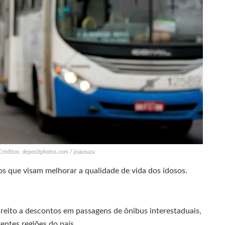
Créditos: depositphotos.com / joasouza
os que visam melhorar a qualidade de vida dos idosos.
reito a descontos em passagens de ônibus interestaduais,
entes regiões do país.