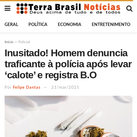
GERAL
POLÍTICA
ECONOMIA
ENTRETENIMENTO
Início
Policial
Inusitado! Homem denuncia
traficante à polícia após levar
‘calote’ e registra B.O
Por
Felipe Dantas
21/mar/2025