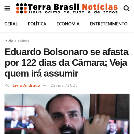
GERAL
POLÍTICA
ECONOMIA
ENTRETENIMENTO
Início
Política
Eduardo Bolsonaro se afasta
por 122 dias da Câmara; Veja
quem irá assumir
Por
Livia Andrade
22/mar/2025