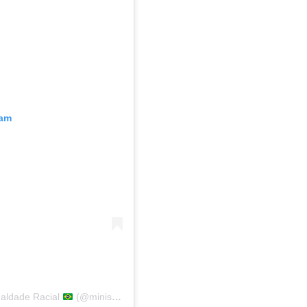
ram
ualdade Racial
(@ministerioigualdaderacial)