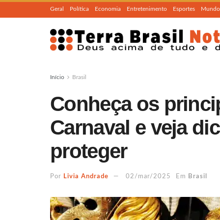
Geral
Política
Economia
Entretenimento
Esportes
Mundo
Início
Brasil
Conheça os princi
Carnaval e veja di
proteger
Por
Livia Andrade
02/mar/2025
Em
Brasil