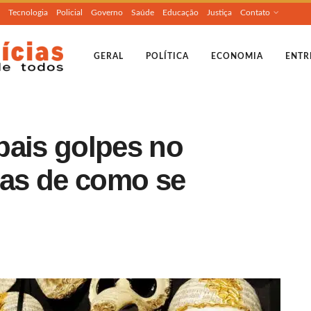
Tecnologia
Policial
Governo
Saúde
Educação
Justiça
Contato
GERAL
POLÍTICA
ECONOMIA
ENTR
pais golpes no
cas de como se