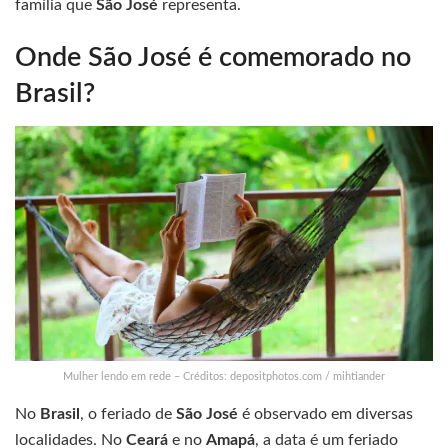
família que
São José
representa.
Onde São José é comemorado no
Brasil?
Mulher lendo em rede – Créditos: depositphotos.com / mihtiander
No
Brasil
, o feriado de
São José
é observado em diversas
localidades. No
Ceará
e no
Amapá
, a data é um feriado