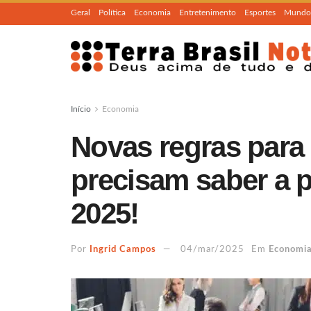
Geral
Política
Economia
Entretenimento
Esportes
Mundo
Início
Economia
Novas regras para 
precisam saber a p
2025!
Por
Ingrid Campos
04/mar/2025
Em
Economi