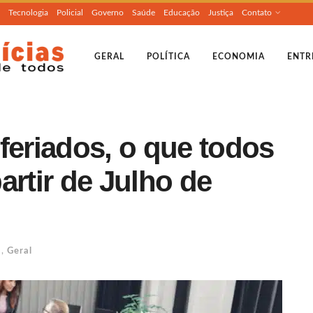
Tecnologia
Policial
Governo
Saúde
Educação
Justiça
Contato
GERAL
POLÍTICA
ECONOMIA
ENTR
feriados, o que todos
artir de Julho de
a
,
Geral