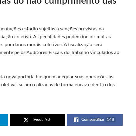
ias do não cumprimento das
ntações estarão sujeitas a sanções previstas na
ciação coletiva. As penalidades podem incluir multas
s por danos morais coletivos. A fiscalização será
lmente pelos Auditores Fiscais do Trabalho vinculados ao
pela nova portaria busquem adequar suas operações às
coletivas sejam realizadas de forma eficaz e dentro dos
Tweet
93
Compartilhar
148