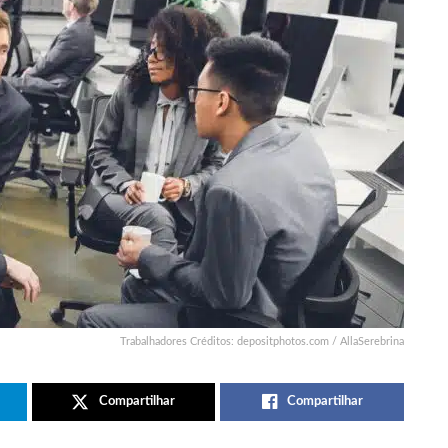
Trabalhadores Créditos: depositphotos.com / AllaSerebrina
Compartilhar
Compartilhar