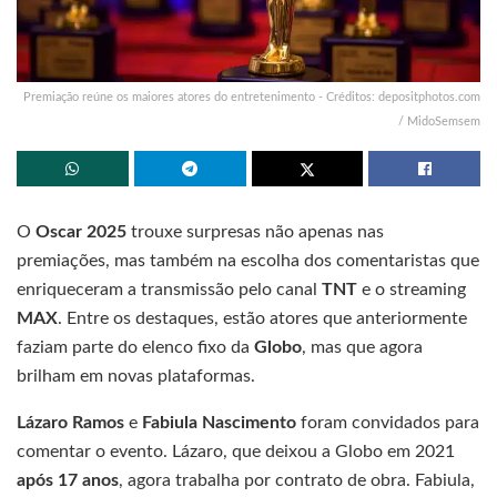
Premiação reúne os maiores atores do entretenimento - Créditos: depositphotos.com
/ MidoSemsem
O
Oscar 2025
trouxe surpresas não apenas nas
premiações, mas também na escolha dos comentaristas que
enriqueceram a transmissão pelo canal
TNT
e o streaming
MAX
. Entre os destaques, estão atores que anteriormente
faziam parte do elenco fixo da
Globo
, mas que agora
brilham em novas plataformas.
Lázaro Ramos
e
Fabiula Nascimento
foram convidados para
comentar o evento. Lázaro, que deixou a Globo em 2021
após 17 anos
, agora trabalha por contrato de obra. Fabiula,