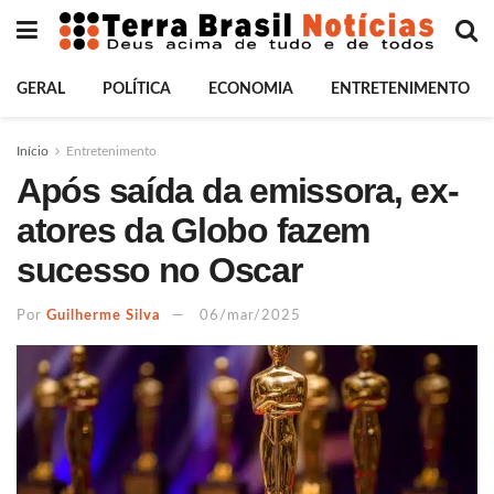
GERAL
POLÍTICA
ECONOMIA
ENTRETENIMENTO
Início
Entretenimento
Após saída da emissora, ex-
atores da Globo fazem
sucesso no Oscar
Por
Guilherme Silva
06/mar/2025