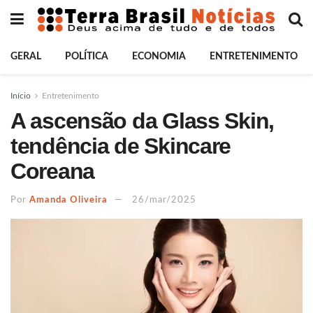
GERAL
POLÍTICA
ECONOMIA
ENTRETENIMENTO
Início
Entretenimento
A ascensão da Glass Skin,
tendência de Skincare
Coreana
Por
Amanda Oliveira
26/mar/2025