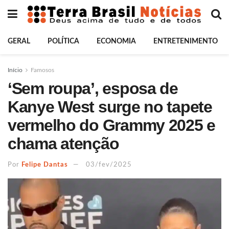
GERAL
POLÍTICA
ECONOMIA
ENTRETENIMENTO
Início
Famosos
‘Sem roupa’, esposa de
Kanye West surge no tapete
vermelho do Grammy 2025 e
chama atenção
Por
Felipe Dantas
03/fev/2025