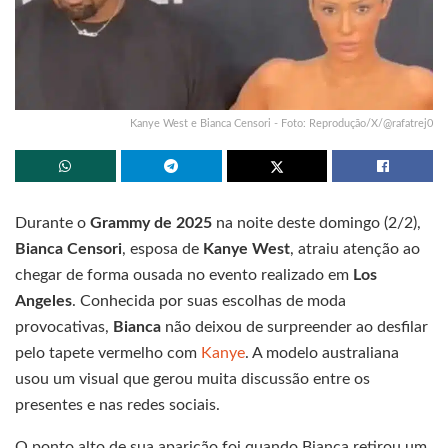
Kanye West e Bianca Censori - Foto: Reprodução/X/@rafatrej0
Durante o
Grammy de 2025
na noite deste domingo (2/2),
Bianca Censori
, esposa de
Kanye West
, atraiu atenção ao
chegar de forma ousada no evento realizado em
Los
Angeles
. Conhecida por suas escolhas de moda
provocativas,
Bianca
não deixou de surpreender ao desfilar
pelo tapete vermelho com
Kanye
. A modelo australiana
usou um visual que gerou muita discussão entre os
presentes e nas redes sociais.
O ponto alto de sua aparição foi quando Bianca retirou um