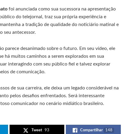
nato
foi anunciada como sua sucessora na apresentação
úblico do telejornal, traz sua própria experiência e
 mantenha a tradição de qualidade do noticiário matinal e
o seu antecessor.
o parece desanimado sobre o futuro. Em seu vídeo, ele
que há muitos caminhos a serem explorados em sua
uar interagindo com seu público fiel e talvez explorar
meios de comunicação.
sos de sua carreira, ele deixa um legado considerável na
nto pelos desafios enfrentados. Será interessante
oso comunicador no cenário midiático brasileiro.
Tweet
93
Compartilhar
148