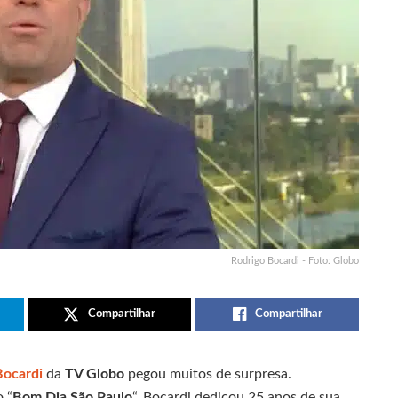
Rodrigo Bocardi - Foto: Globo
Compartilhar
Compartilhar
Bocardi
da
TV Globo
pegou muitos de surpresa.
 “
Bom Dia São Paulo
“, Bocardi dedicou 25 anos de sua