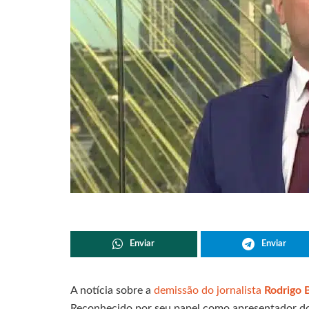
Enviar
Enviar
A notícia sobre a
demissão do jornalista
Rodrigo 
Reconhecido por seu papel como apresentador do