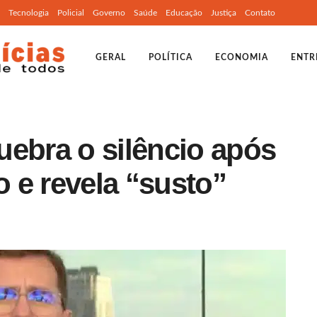
Tecnologia
Policial
Governo
Saúde
Educação
Justiça
Contato
GERAL
POLÍTICA
ECONOMIA
ENTR
uebra o silêncio após
 e revela “susto”