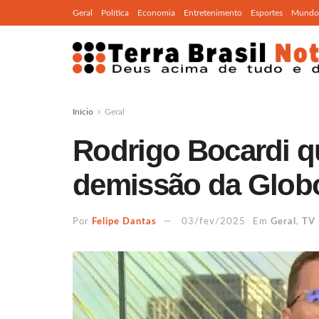
Geral
Política
Economia
Entretenimento
Esportes
Mundo
Início
Geral
Rodrigo Bocardi q
demissão da Globo
Por
Felipe Dantas
03/fev/2025
Em
Geral
,
TV