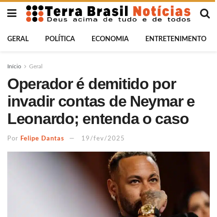
GERAL
POLÍTICA
ECONOMIA
ENTRETENIMENTO
Início
Geral
Operador é demitido por
invadir contas de Neymar e
Leonardo; entenda o caso
Por
Felipe Dantas
19/fev/2025