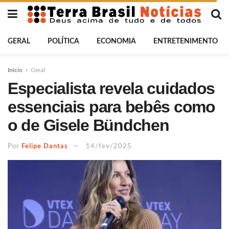
GERAL
POLÍTICA
ECONOMIA
ENTRETENIMENTO
Início
Geral
Especialista revela cuidados
essenciais para bebês como
o de Gisele Bündchen
Por
Felipe Dantas
14/fev/2025