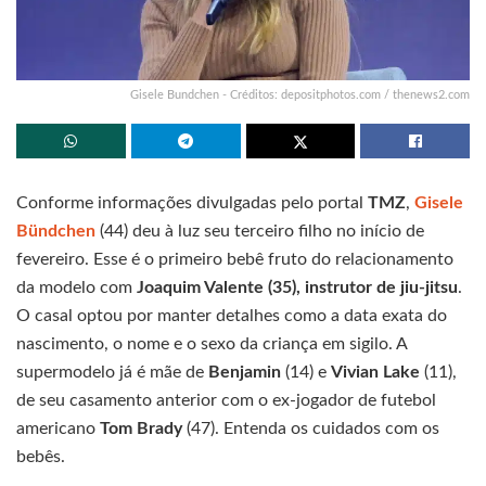
Gisele Bundchen - Créditos: depositphotos.com / thenews2.com
Conforme informações divulgadas pelo portal
TMZ
,
Gisele
Bündchen
(44) deu à luz seu terceiro filho no início de
fevereiro. Esse é o primeiro bebê fruto do relacionamento
da modelo com
Joaquim Valente (35), instrutor de jiu-jitsu
.
O casal optou por manter detalhes como a data exata do
nascimento, o nome e o sexo da criança em sigilo. A
supermodelo já é mãe de
Benjamin
(14) e
Vivian Lake
(11),
de seu casamento anterior com o ex-jogador de futebol
americano
Tom Brady
(47). Entenda os cuidados com os
bebês.