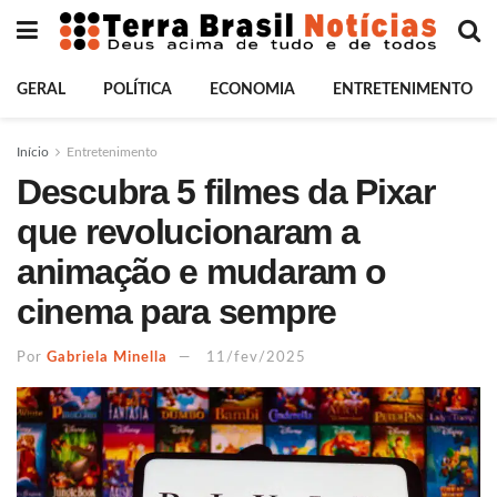
GERAL
POLÍTICA
ECONOMIA
ENTRETENIMENTO
Início
Entretenimento
Descubra 5 filmes da Pixar
que revolucionaram a
animação e mudaram o
cinema para sempre
Por
Gabriela Minella
11/fev/2025