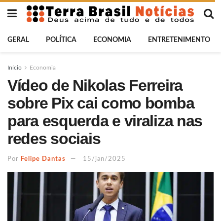
GERAL
POLÍTICA
ECONOMIA
ENTRETENIMENTO
Início
Economia
Vídeo de Nikolas Ferreira
sobre Pix cai como bomba
para esquerda e viraliza nas
redes sociais
Por
Felipe Dantas
15/jan/2025