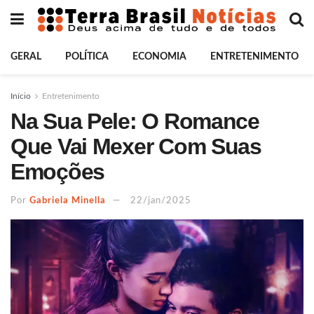
GERAL
POLÍTICA
ECONOMIA
ENTRETENIMENTO
Início
Entretenimento
Na Sua Pele: O Romance
Que Vai Mexer Com Suas
Emoções
Por
Gabriela Minella
22/jan/2025