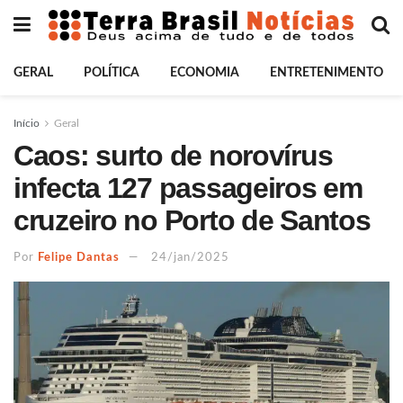
GERAL
POLÍTICA
ECONOMIA
ENTRETENIMENTO
Início
Geral
Caos: surto de norovírus
infecta 127 passageiros em
cruzeiro no Porto de Santos
Por
Felipe Dantas
24/jan/2025