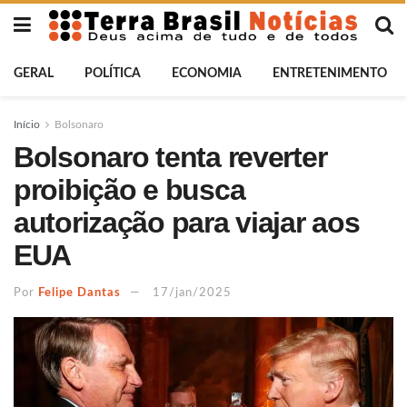
GERAL
POLÍTICA
ECONOMIA
ENTRETENIMENTO
Início
Bolsonaro
Bolsonaro tenta reverter
proibição e busca
autorização para viajar aos
EUA
Por
Felipe Dantas
17/jan/2025