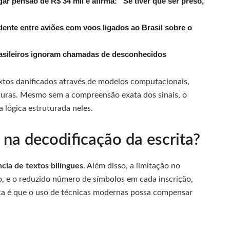
r pensão de R$ 34 mil e afirma: “Se tiver que ser preso,
dente entre aviões com voos ligados ao Brasil sobre o
rasileiros ignoram chamadas de desconhecidos
extos danificados através de modelos computacionais,
turas. Mesmo sem a compreensão exata dos sinais, o
 lógica estruturada neles.
 na decodificação da escrita?
cia de textos bilíngues
. Além disso, a limitação no
, e o reduzido número de símbolos em cada inscrição,
ça é que o uso de técnicas modernas possa compensar