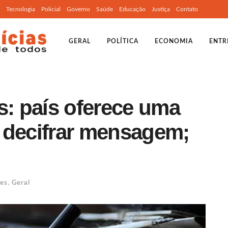
Tecnologia
Policial
Governo
Saúde
Educação
Justiça
Contato
GERAL
POLÍTICA
ECONOMIA
ENTR
s: país oferece uma
 decifrar mensagem;
des
,
Geral