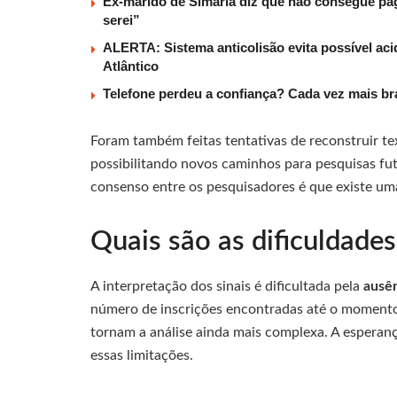
Ex-marido de Simaria diz que não consegue paga
serei”
ALERTA: Sistema anticolisão evita possível aci
Atlântico
Telefone perdeu a confiança? Cada vez mais b
Foram também feitas tentativas de reconstruir t
possibilitando novos caminhos para pesquisas fu
consenso entre os pesquisadores é que existe uma
Quais são as dificuldades
A interpretação dos sinais é dificultada pela
ausên
número de inscrições encontradas até o momento
tornam a análise ainda mais complexa. A esperan
essas limitações.