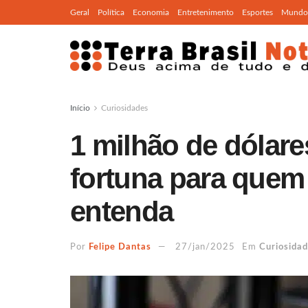
Geral
Política
Economia
Entretenimento
Esportes
Mundo
Início
Curiosidades
1 milhão de dólare
fortuna para quem
entenda
Por
Felipe Dantas
27/jan/2025
Em
Curiosida