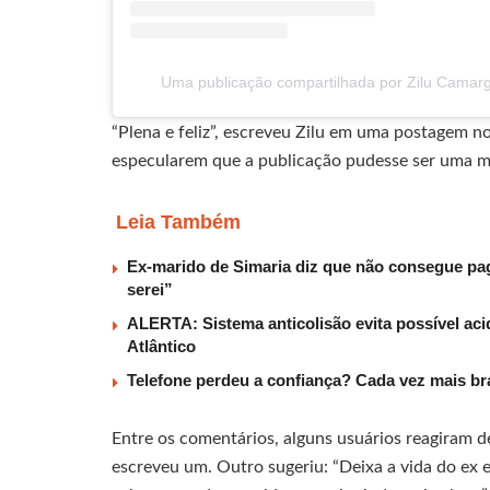
Uma publicação compartilhada por Zilu Camarg
“Plena e feliz”, escreveu Zilu em uma postagem no
especularem que a publicação pudesse ser uma m
Leia Também
Ex-marido de Simaria diz que não consegue paga
serei”
ALERTA: Sistema anticolisão evita possível aci
Atlântico
Telefone perdeu a confiança? Cada vez mais b
Entre os comentários, alguns usuários reagiram de f
escreveu um. Outro sugeriu: “Deixa a vida do ex e