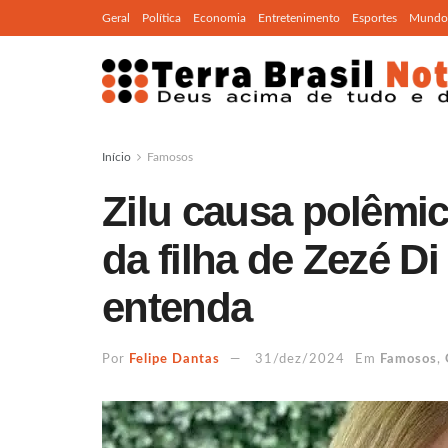
Geral
Política
Economia
Entretenimento
Esportes
Mundo
Início
Famosos
Zilu causa polêmi
da filha de Zezé D
entenda
Por
Felipe Dantas
31/dez/2024
Em
Famosos
,