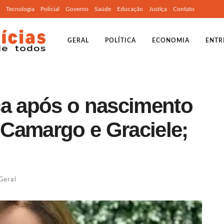
Tecnologia
Policial
Governo
Saúde
Educação
Justiça
Contato
GERAL
POLÍTICA
ECONOMIA
ENTR
ca após o nascimento
i Camargo e Graciele;
Geral