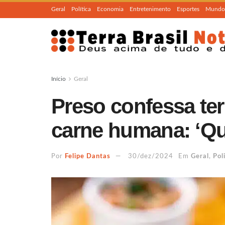
Geral
Política
Economia
Entretenimento
Esportes
Mundo
Início
Geral
Preso confessa ter
carne humana: ‘Qui
Por
Felipe Dantas
30/dez/2024
Em
Geral
,
Poli