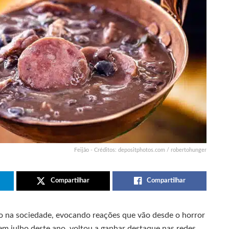
Feijão - Créditos: depositphotos.com / robertohunger
Compartilhar
Compartilhar
o na sociedade, evocando reações que vão desde o horror
em julho deste ano, voltou a ganhar destaque nas redes