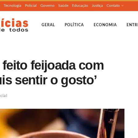
Tecnologia
Policial
Governo
Saúde
Educação
Justiça
Contato
GERAL
POLÍTICA
ECONOMIA
ENTR
 feito feijoada com
s sentir o gosto’
cial