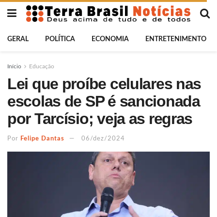
GERAL
POLÍTICA
ECONOMIA
ENTRETENIMENTO
Início
Educação
Lei que proíbe celulares nas
escolas de SP é sancionada
por Tarcísio; veja as regras
Por
Felipe Dantas
06/dez/2024