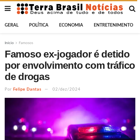
GERAL
POLÍTICA
ECONOMIA
ENTRETENIMENTO
Início
Famosos
Famoso ex-jogador é detido
por envolvimento com tráfico
de drogas
Por
Felipe Dantas
02/dez/2024