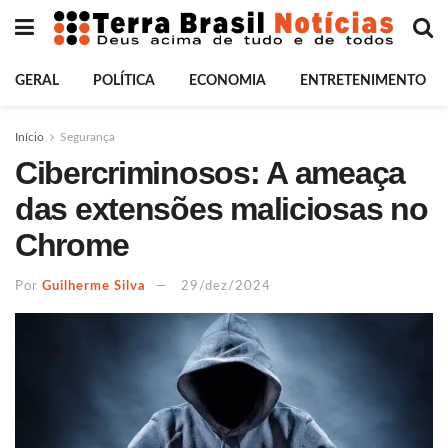
GERAL
POLÍTICA
ECONOMIA
ENTRETENIMENTO
Início
Segurança
Cibercriminosos: A ameaça
das extensões maliciosas no
Chrome
Por
Guilherme Silva
29/dez/2024