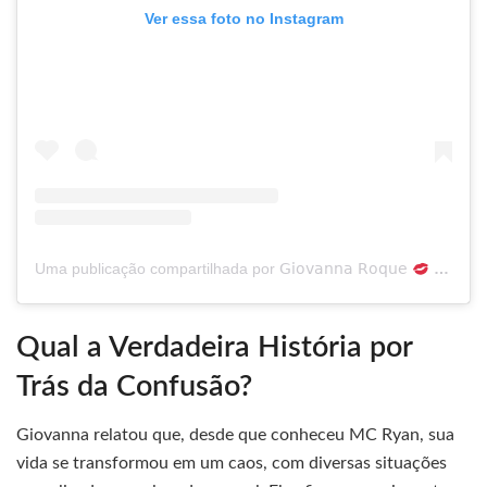
Ver essa foto no Instagram
Uma publicação compartilhada por 𝖦𝗂𝗈𝗏𝖺𝗇𝗇𝖺 𝖱𝗈𝗊𝗎𝖾
(@giroquue)
Qual a Verdadeira História por
Trás da Confusão?
Giovanna relatou que, desde que conheceu MC Ryan, sua
vida se transformou em um caos, com diversas situações