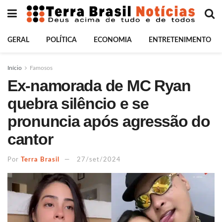
GERAL
POLÍTICA
ECONOMIA
ENTRETENIMENTO
Início
Famosos
Ex-namorada de MC Ryan
quebra silêncio e se
pronuncia após agressão do
cantor
Por
Terra Brasil
27/set/2024