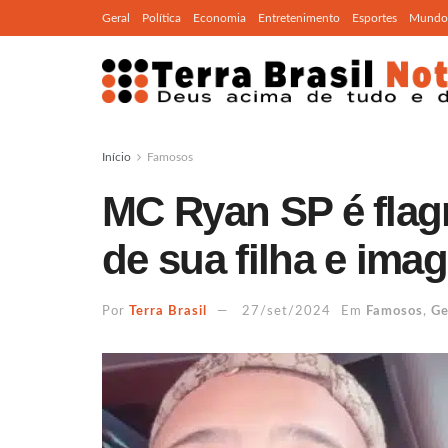
Geral
Política
Economia
Entretenimento
Esportes
Mundo
Início
Famosos
MC Ryan SP é flag
de sua filha e im
Por
Terra Brasil
27/set/2024
Em
Famosos
,
Ge