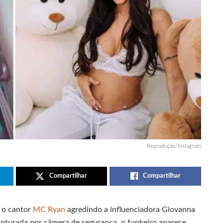
Reprodução/Instagram
Compartilhar
Compartilhar
 o cantor
MC Ryan
agredindo a influenciadora Giovanna
capturada por câmera de segurança, o funkeiro aparece