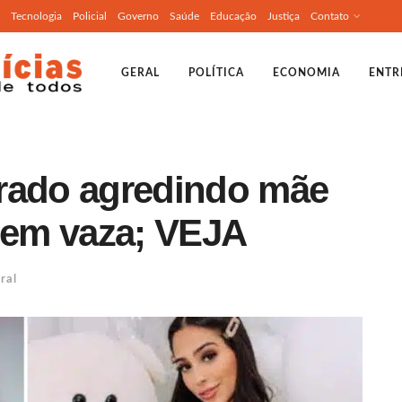
Tecnologia
Policial
Governo
Saúde
Educação
Justiça
Contato
GERAL
POLÍTICA
ECONOMIA
ENTR
rado agredindo mãe
agem vaza; VEJA
ral