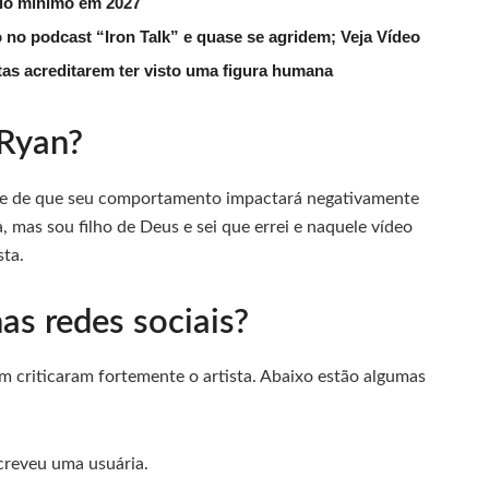
rio mínimo em 2027
 no podcast “Iron Talk” e quase se agridem; Veja Vídeo
utas acreditarem ter visto uma figura humana
 Ryan?
nte de que seu comportamento impactará negativamente
a, mas sou filho de Deus e sei que errei e naquele vídeo
sta.
s redes sociais?
m criticaram fortemente o artista. Abaixo estão algumas
screveu uma usuária.