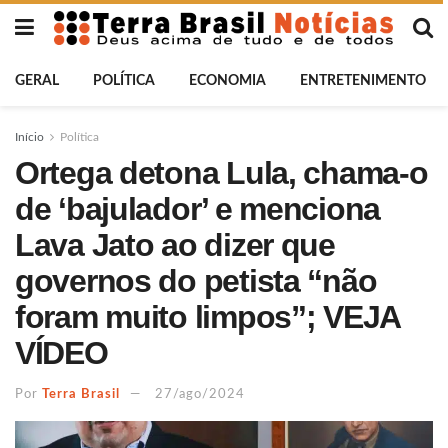
GERAL
POLÍTICA
ECONOMIA
ENTRETENIMENTO
Início
Política
Ortega detona Lula, chama-o
de ‘bajulador’ e menciona
Lava Jato ao dizer que
governos do petista “não
foram muito limpos”; VEJA
VÍDEO
Por
Terra Brasil
27/ago/2024