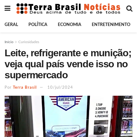
GERAL
POLÍTICA
ECONOMIA
ENTRETENIMENTO
Início
Curiosidades
Leite, refrigerante e munição;
veja qual país vende isso no
supermercado
Por
Terra Brasil
10/jul/2024