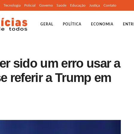
Tecnologia
Policial
Governo
Saúde
Educação
Justiça
Contato
GERAL
POLÍTICA
ECONOMIA
ENTR
er sido um erro usar a
se referir a Trump em