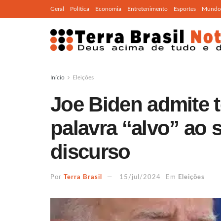
Geral
Política
Economia
Entretenimento
Esportes
Mundo
Início
Eleições
Joe Biden admite t
palavra “alvo” ao 
discurso
Por
Terra Brasil
15/jul/2024
Em
Eleições