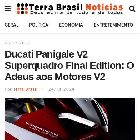
GERAL
POLÍTICA
ECONOMIA
ENTRETENIMENTO
Início
Motos
Ducati Panigale V2
Superquadro Final Edition: O
Adeus aos Motores V2
Por
Terra Brasil
24/jul/2024