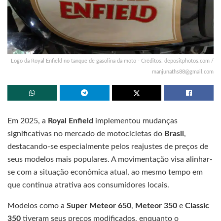
Logo da Royal Enfield no tanque de gasolina da moto - Créditos: depositphotos.com /
manjunaths88@gmail.com
Em 2025, a
Royal Enfield
implementou mudanças
significativas no mercado de motocicletas do
Brasil
,
destacando-se especialmente pelos reajustes de preços de
seus modelos mais populares. A movimentação visa alinhar-
se com a situação econômica atual, ao mesmo tempo em
que continua atrativa aos consumidores locais.
Modelos como a
Super Meteor 650
,
Meteor 350
e
Classic
350
tiveram seus preços modificados, enquanto o